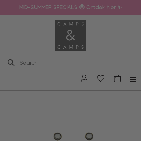
MID-SUMMER SPECIALS 🌞 Ontdek hier ✨