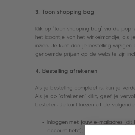
3. Toon shopping bag
Klik op ‘toon shopping bag’ via de pop-
het icoontje van het winkelmandje, als 
inzien. Je kunt dan je bestelling wijzigen 
genoemde prijzen op de website zijn incl
4. Bestelling afrekenen
Als je bestelling compleet is, kun je ve
Als je op ‘afrekenen’ klikt, geef je verv
bestellen. Je kunt kiezen uit de volgende
Inloggen met jouw e-mailadres
(dit 
account hebt);