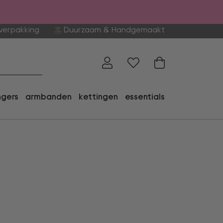
verpakking
Duurzaam & Handgemaakt
ngers
armbanden
kettingen
essentials