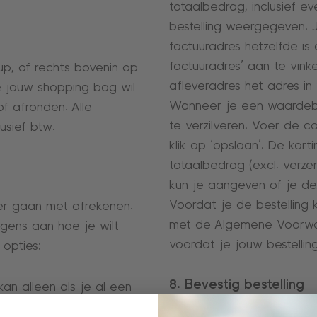
totaalbedrag, inclusief e
bestelling weergegeven. 
factuuradres hetzelfde is 
factuuradres’ aan te vinken
up, of rechts bovenin op
afleveradres het adres i
je jouw shopping bag wil
Wanneer je een waardebo
of afronden. Alle
te verzilveren. Voer de c
usief btw.
klik op ‘opslaan’. De kor
totaalbedrag (excl. verzen
kun je aangeven of je de
Voordat je de bestelling 
rder gaan met afrekenen.
met de Algemene Voorwaa
olgens aan hoe je wilt
voordat je jouw bestelling
 opties:
8. Bevestig bestelling
kan alleen als je al een