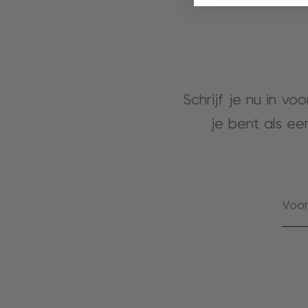
Schrijf je nu in vo
je bent als ee