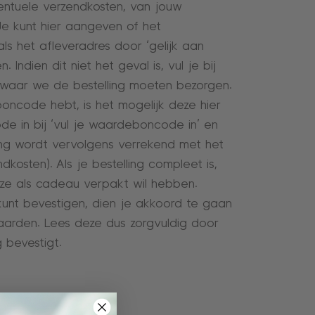
ventuele verzendkosten, van jouw
Je kunt hier aangeven of het
als het afleveradres door ‘gelijk aan
. Indien dit niet het geval is, vul je bij
n waar we de bestelling moeten bezorgen.
ncode hebt, is het mogelijk deze hier
ode in bij ‘vul je waardeboncode in’ en
ting wordt vervolgens verrekend met het
dkosten). Als je bestelling compleet is,
ze als cadeau verpakt wil hebben.
kunt bevestigen, dien je akkoord te gaan
rden. Lees deze dus zorgvuldig door
 bevestigt.