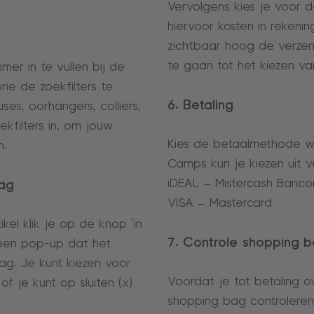
Vervolgens kies je voor
hiervoor kosten in rekeni
zichtbaar hoog de verzend
te gaan tot het kiezen 
mer in te vullen bij de
e de zoekfilters te
6. Betaling
es, oorhangers, colliers,
kfilters in, om jouw
Kies de betaalmethode wa
n.
Camps kun je kiezen uit v
iDEAL – Mistercash Bancon
bag
VISA – Mastercard
kel klik je op de knop ‘in
7. Controle shopping 
 een pop-up dat het
ag. Je kunt kiezen voor
Voordat je tot betaling o
f je kunt op sluiten (x)
shopping bag controleren 