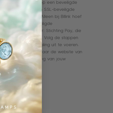
ing’ klikt, kom je uit op een beveiligde
alingen lopen via een SSL-beveiligde
leuteld verstuurd. Alleen bij Billink hoef
 te voldoen. De beveiligde
elijk gemaakt door: Stichting Pay, die
ps & Camps verwerkt. Volg de stappen
ethode om de betaling uit te voeren.
t is, keer je terug naar de website van
g je een bevestiging van jouw