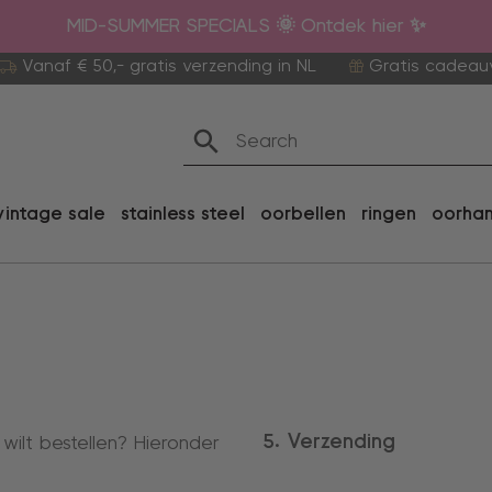
MID-SUMMER SPECIALS 🌞 Ontdek hier ✨
Vanaf € 50,- gratis verzending in NL
Gratis cadeau
vintage sale
stainless steel
oorbellen
ringen
oorha
5. Verzending
wilt bestellen? Hieronder