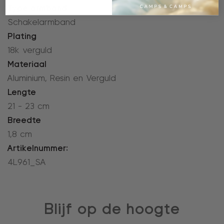
Type armband
Schakelarmband
Plating
18k verguld
Materiaal
Aluminium, Resin en Verguld
Lengte
21 - 23 cm
Breedte
1,8 cm
Artikelnummer:
4L961_SA
Blijf op de hoogte