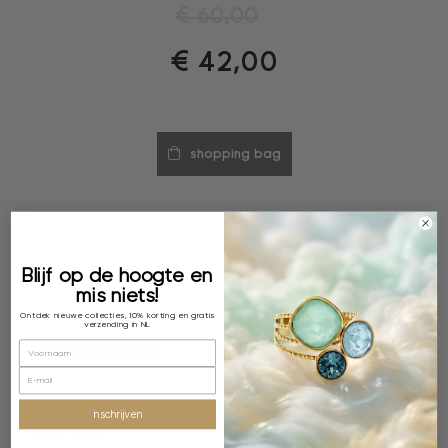
€
60,00
€
42,00
shopping bag
Blijf op de hoogte en
mis niets!
Ontdek nieuwe collecties, 10% korting en gratis
verzending in NL
Specificaties
Kleur
inschrijven
Saffierblauw