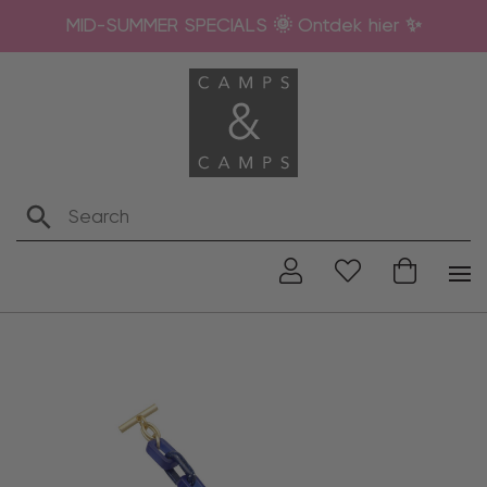
MID-SUMMER SPECIALS 🌞 Ontdek hier ✨