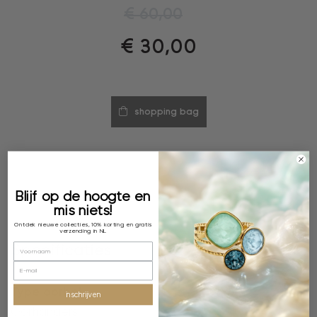
€
60,00
€
30,00
shopping bag
Blijf op de hoogte en
mis niets!
Ontdek nieuwe collecties, 10% korting en gratis
verzending in NL
Specificaties
Type oorbel
inschrijven
Oorhangers