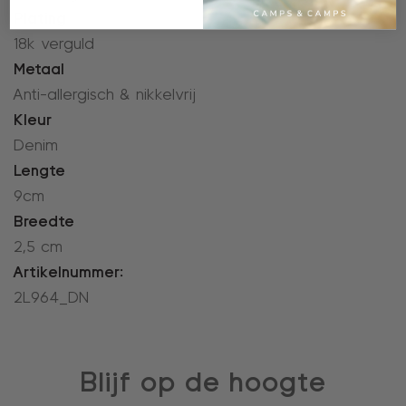
Plating
18k verguld
Metaal
Anti-allergisch & nikkelvrij
Kleur
Denim
Lengte
9cm
Breedte
2,5 cm
Artikelnummer:
2L964_DN
Blijf op de hoogte