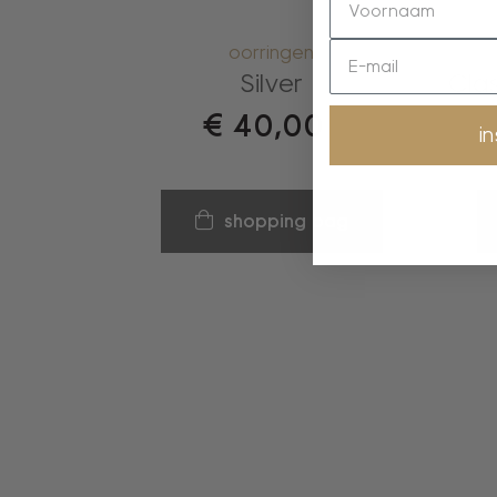
oorringen
Silver
Clas
€
40,00
i
shopping bag