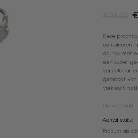
€
€
25,00
Deze prachtig
combineren m
de
ring
met ee
een super geva
verstelbaar e
gemaakt van st
verkleurt niet!
Op voorraad
Aantal stuks:
Product als ca