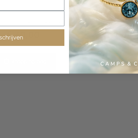
oorringen
ketting
sic Square Earrings
Multi Necklace
€
40,00
€
70,00
nschrijven
shopping bag
shopping bag