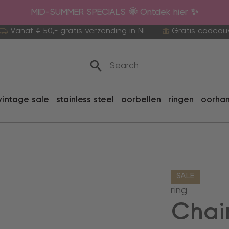
MID-SUMMER SPECIALS 🌞 Ontdek hier ✨
Vanaf € 50,- gratis verzending in NL
Gratis cadeau
vintage sale
stainless steel
oorbellen
ringen
oorha
SALE
ring
Chai