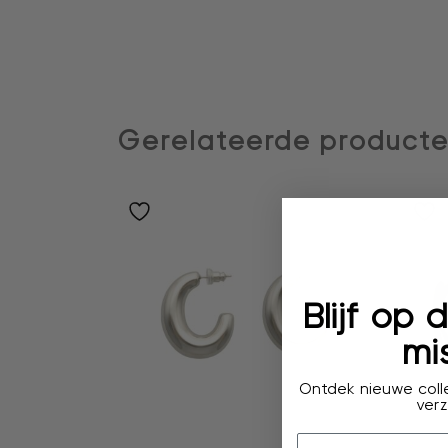
Gerelateerde product
Blijf op
mis
Ontdek nieuwe colle
verz