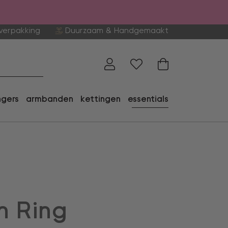
verpakking
Duurzaam & Handgemaakt
ngers
armbanden
kettingen
essentials
n Ring