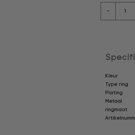
ring
-
aantal
Specif
Kleur
Type ring
Plating
Metaal
ringmaat
Artikelnumm