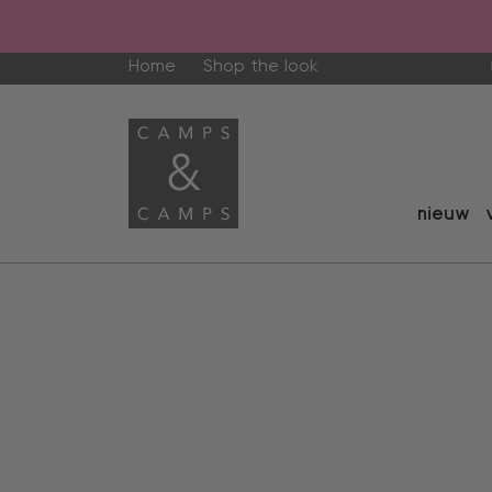
Home
Shop the look
nieuw