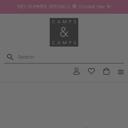
MID-SUMMER SPECIALS 🌞 Ontdek hier ✨