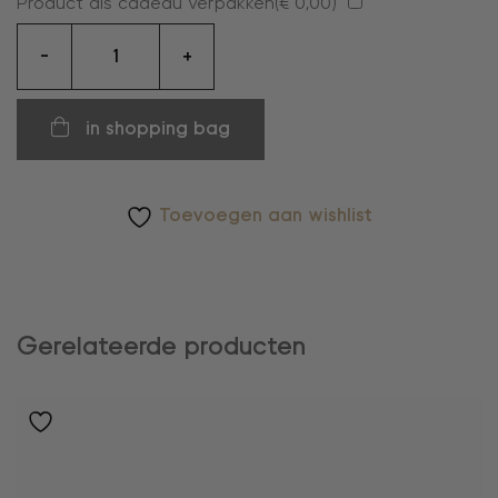
Product als cadeau verpakken(
€
0,00
)
oorringen
-
+
aantal
in shopping bag
Toevoegen aan wishlist
Gerelateerde producten