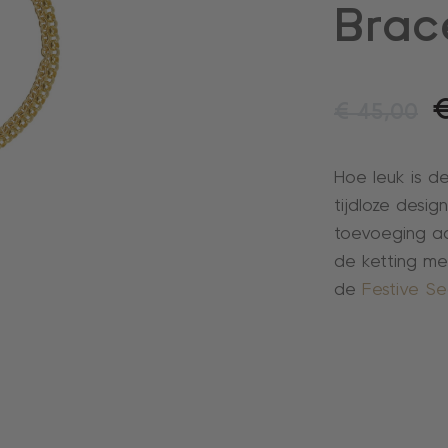
Brac
€
45,00
Hoe leuk is d
tijdloze design
toevoeging aa
de ketting me
de
Festive S