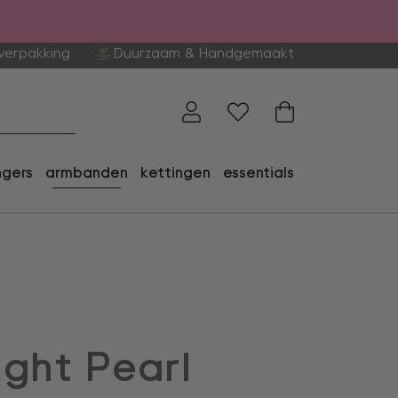
verpakking
Duurzaam & Handgemaakt
ngers
armbanden
kettingen
essentials
ight Pearl