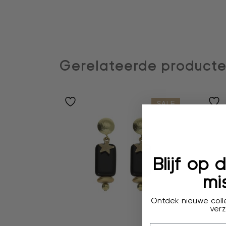
Gerelateerde product
SALE
Blijf op
mis
Ontdek nieuwe colle
verz