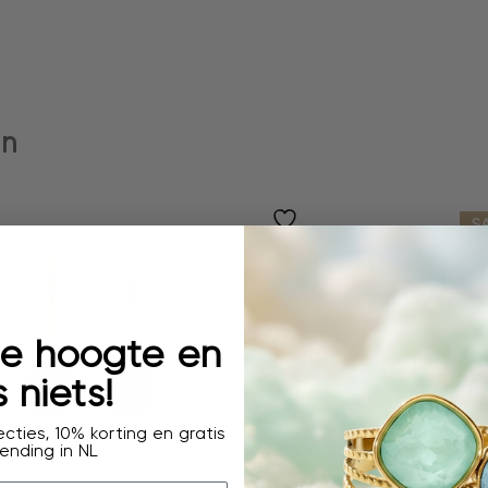
en
S
 de hoogte en
 niets!
cties, 10% korting en gratis
ending in NL