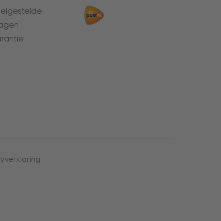
elgestelde
agen
rantie
yverklaring