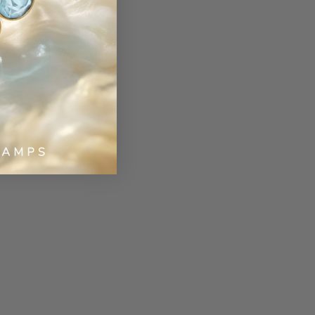
gs
00