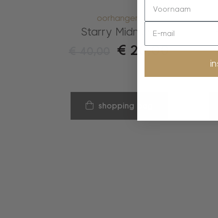
oorhangers
Starry Midnight
E
€
20,00
€
40,00
i
shopping bag