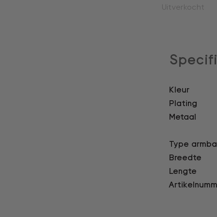
Uitverkocht
Specif
Kleur
Plating
Metaal
Type armb
Breedte
Lengte
Artikelnumm