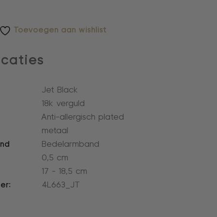
Toevoegen aan wishlist
icaties
Jet Black
18k verguld
Anti-allergisch plated
metaal
and
Bedelarmband
0,5 cm
17 - 18,5 cm
er:
4L663_JT