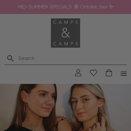
MID-SUMMER SPECIALS 🌞 Ontdek hier ✨