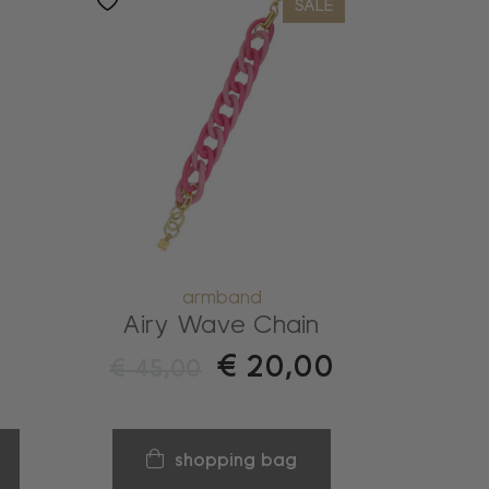
SALE
armband
Airy Wave Chain
€
20,00
€
45,00
shopping bag