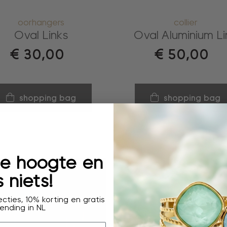
oorhangers
collier
Oval Links
Oval Aluminium Li
€
30,00
€
50,00
shopping bag
shopping bag
 de hoogte en
 niets!
cties, 10% korting en gratis
ending in NL