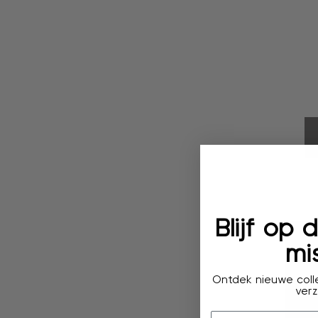
Blijf op
mis
Ontdek nieuwe colle
verz