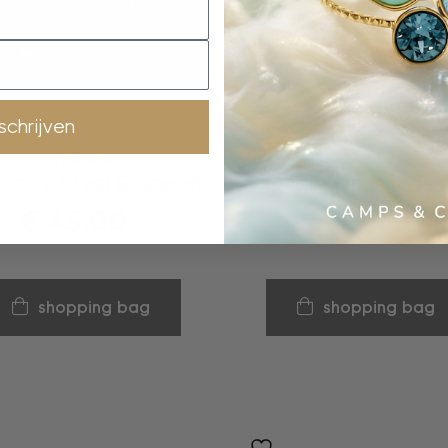
nschrijven
armband
collier
ncky Oval Bracelet
Oval Aluminium Li
€
45,00
€
50,00
shopping bag
shopping bag