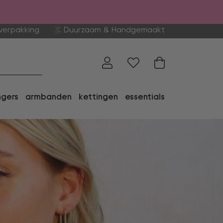
verpakking
Duurzaam & Handgemaakt
ngers
armbanden
kettingen
essentials