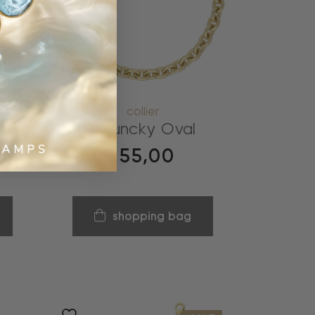
collier
nk
Chuncky Oval
€
55,00
shopping bag