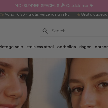
MID-SUMMER SPECIALS 🌞 Ontdek hier ✨
Vanaf € 50,- gratis verzending in NL
Gratis cadeau
vintage sale
stainless steel
oorbellen
ringen
oorha