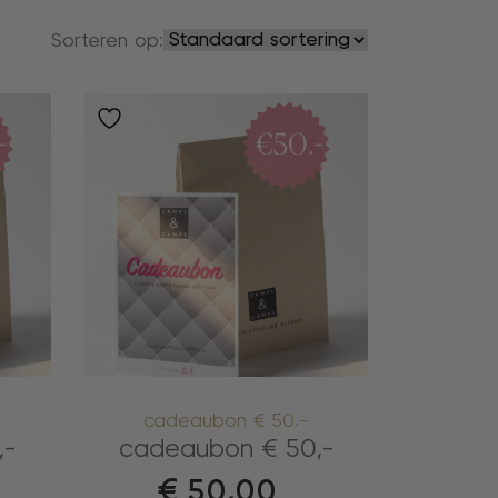
Sorteren op:
cadeaubon € 50.-
,-
cadeaubon € 50,-
€
50,00