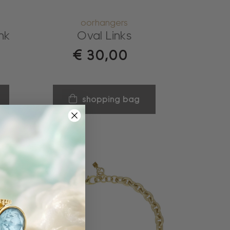
oorhangers
nk
Oval Links
€
30,00
shopping bag