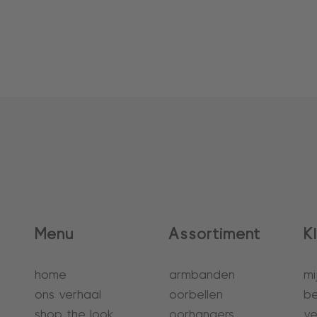
Menu
Assortiment
K
home
armbanden
mi
ons verhaal
oorbellen
be
shop the look
oorhangers
ve