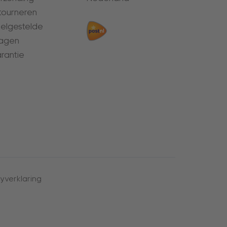
tourneren
elgestelde
agen
rantie
yverklaring