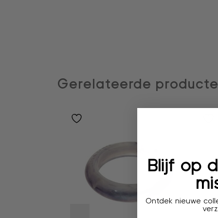
Gerelateerde product
Blijf op
mis
Ontdek nieuwe colle
verz