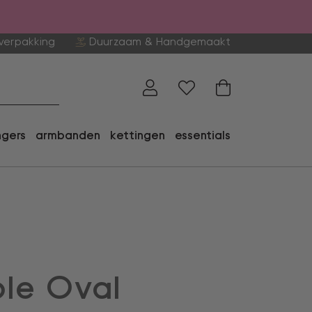
verpakking
Duurzaam & Handgemaakt
ngers
armbanden
kettingen
essentials
le Oval