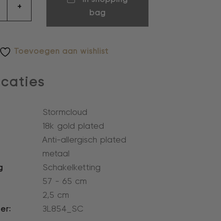
+
bag
Toevoegen aan wishlist
icaties
Stormcloud
18k gold plated
Anti-allergisch plated
metaal
g
Schakelketting
57 - 65 cm
2,5 cm
er:
3L854_SC