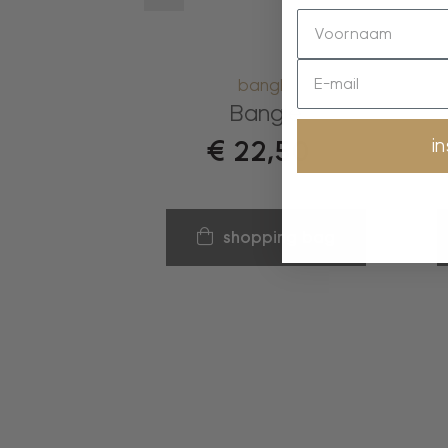
bangle
Bangle
i
€
22,50
shopping bag