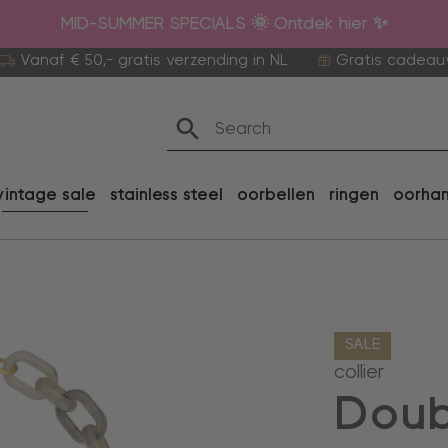
MID-SUMMER SPECIALS 🌞 Ontdek hier ✨
Vanaf € 50,- gratis verzending in NL
Gratis cadeau
vintage sale
stainless steel
oorbellen
ringen
oorha
SALE
collier
Doub