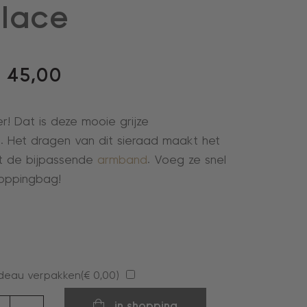
lace
€
45,00
r! Dat is deze mooie grijze
g
. Het dragen van dit sieraad maakt het
et de bijpassende
armband
. Voeg ze snel
hoppingbag!
deau verpakken(
€
0,00
)
in shopping