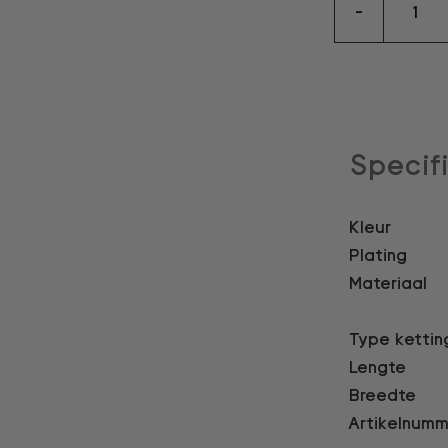
-
aantal
Specif
Kleur
Plating
Materiaal
Type kettin
Lengte
Breedte
Artikelnumm