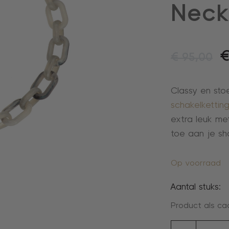
Neck
€
95,00
Classy en stoe
schakelkettin
extra leuk m
toe aan je s
Op voorraad
Aantal stuks:
Product als ca
collier