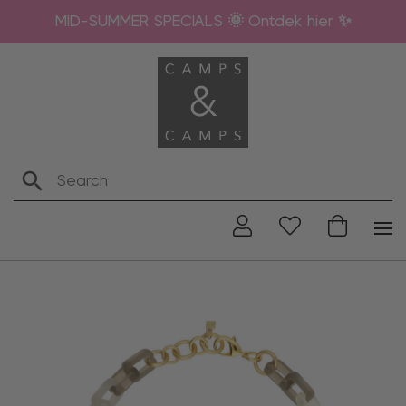
MID-SUMMER SPECIALS 🌞 Ontdek hier ✨