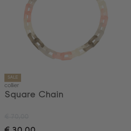
SALE
collier
Square Chain
€
70,00
€
30,00