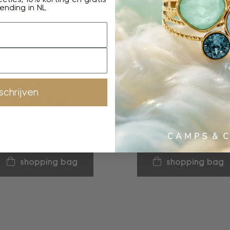
ending in NL
oorringen
ketting
arry Night Earrings
Little Silver Sto
nschrijven
Necklace
€
30,00
€
30,00
shopping bag
shopping bag