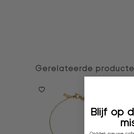
Gerelateerde product
Blijf op
mis
Ontdek nieuwe colle