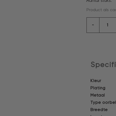
Aantal stuks:
Product als ca
oorring
-
aantal
Specif
Kleur
Plating
Metaal
Type oorbe
Breedte