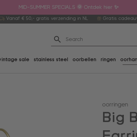
MID-SUMMER SPECIALS 🌞 Ontdek hier ✨
Vanaf € 50,- gratis verzending in NL
Gratis cadeau
vintage sale
stainless steel
oorbellen
ringen
oorha
oorringen
Big 
Earr