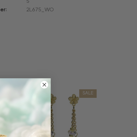
5
er:
2L675_WO
SALE