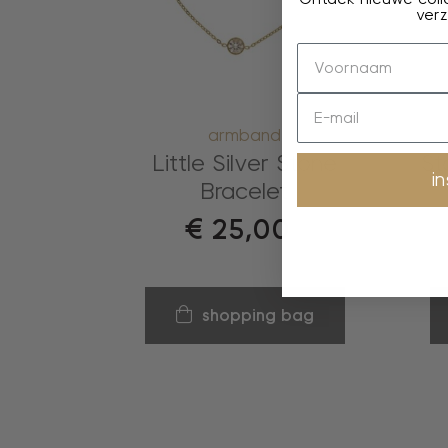
verz
armband
Little Silver Stone
St
i
Bracelet
€
25,00
shopping bag