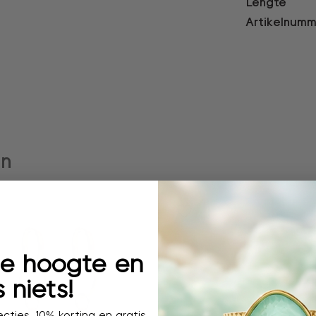
Lengte
Artikelnumm
en
 de hoogte en
 niets!
cties, 10% korting en gratis