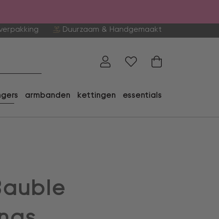
verpakking
Duurzaam & Handgemaakt
ngers
armbanden
kettingen
essentials
Bauble
ings