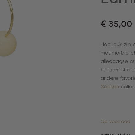
€
35,00
Hoe leuk zijn 
met marble e
alledaagse out
te laten stra
andere favor
Season
collec
Op voorraad