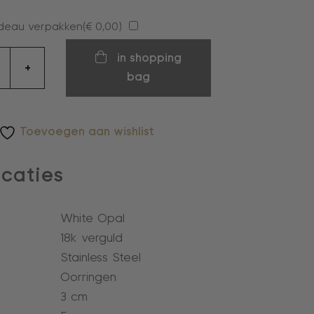
deau verpakken(
€
0,00
)
en
in shopping
+
bag
Toevoegen aan wishlist
icaties
White Opal
18k verguld
Stainless Steel
l
Oorringen
3 cm