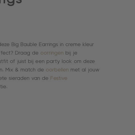
deze Big Bauble Earrings in creme kleur
ffect? Draag de
oorringen
bij je
fit of juist bij een party look om deze
len. Mix & match de
oorbellen
met al jouw
iete sieraden van de
Festive
tie.