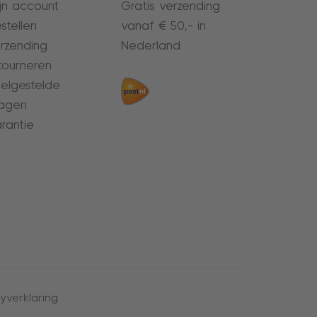
jn account
Gratis verzending
stellen
vanaf € 50,- in
rzending
Nederland
tourneren
elgestelde
agen
rantie
yverklaring