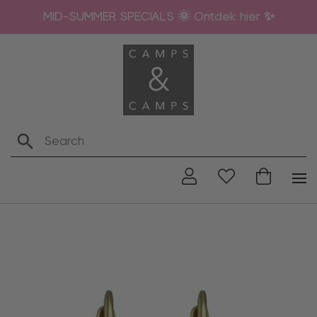
MID-SUMMER SPECIALS 🌞 Ontdek hier ✨