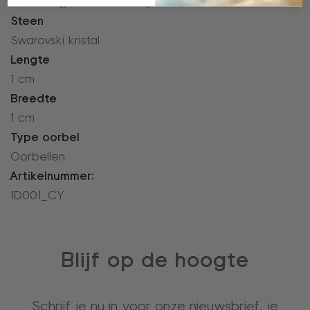
Anti-allergisch & nikkelvrij
Steen
Swarovski kristal
Lengte
1 cm
Breedte
1 cm
Type oorbel
Oorbellen
Artikelnummer:
1D001_CY
Blijf op de hoogte
Schrijf je nu in voor onze nieuwsbrief, je