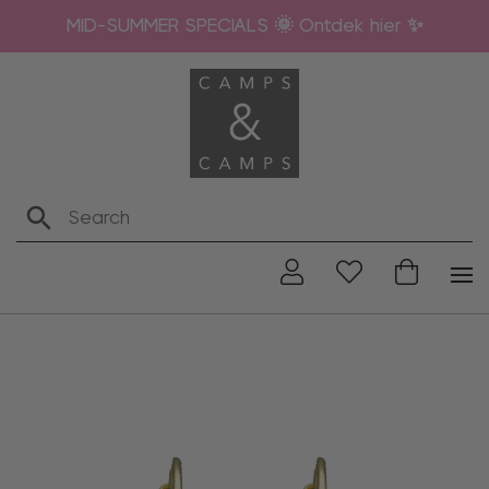
MID-SUMMER SPECIALS 🌞 Ontdek hier ✨