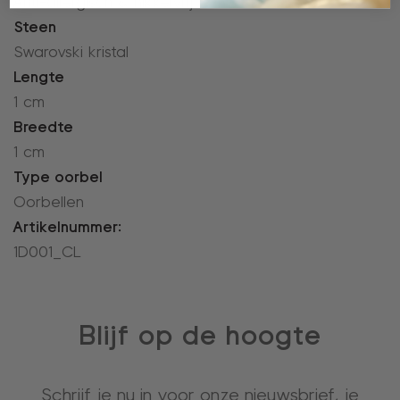
Anti-allergisch & nikkelvrij
Steen
Swarovski kristal
Lengte
1 cm
Breedte
1 cm
Type oorbel
Oorbellen
Artikelnummer:
1D001_CL
Blijf op de hoogte
Schrijf je nu in voor onze nieuwsbrief, je