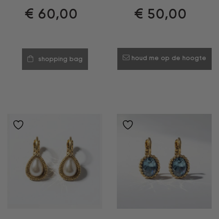
€
60,00
€
50,00
houd me op de hoogte
shopping bag