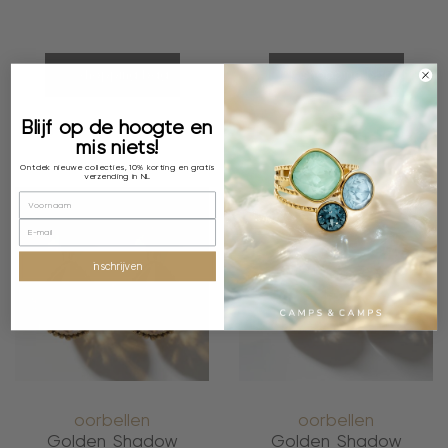
shopping bag
shopping bag
Blijf op de hoogte en
mis niets!
Ontdek nieuwe collecties, 10% korting en gratis
verzending in NL
inschrijven
oorbellen
oorbellen
Golden Shadow
Golden Shadow