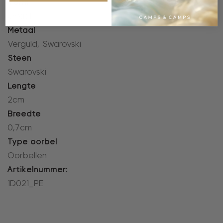
Vorm
Ovaal
Metaal
Verguld, Swarovski
Steen
Swarovski
Lengte
2cm
Breedte
0,7cm
Type oorbel
Oorbellen
Artikelnummer:
1D021_PE