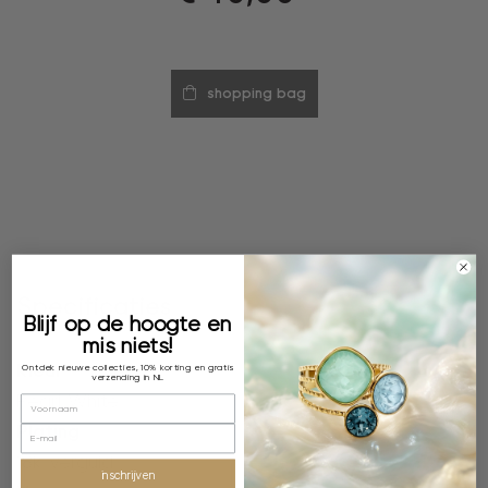
shopping bag
Specificaties
Blijf op de hoogte en
mis niets!
Kleur
Ontdek nieuwe collecties, 10% korting en gratis
verzending in NL
Pearl White
Plating
18k verguld
inschrijven