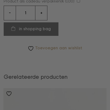
Product als cadeau verpakken(
€
0,00
)
oorbellen
-
+
aantal
in shopping bag
Toevoegen aan wishlist
Gerelateerde producten