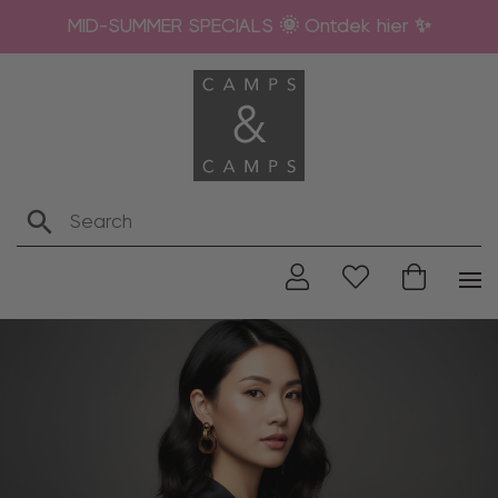
MID-SUMMER SPECIALS 🌞 Ontdek hier ✨