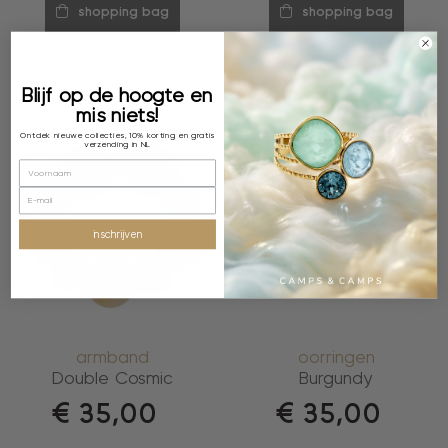
shopping bag
shopping bag
Blijf op de hoogte en
mis niets!
Ontdek nieuwe collecties, 10% korting en gratis
verzending in NL
inschrijven
armband
oorringen
Double Cosmic
Burgundy
€
35,00
€
35,00