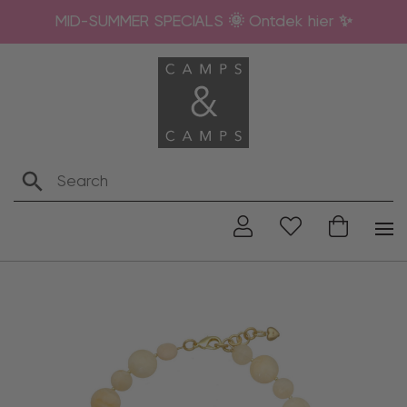
MID-SUMMER SPECIALS 🌞 Ontdek hier ✨