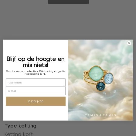
Specificaties
Blijf op de hoogte en
mis niets!
Ontdek nieuwe collecties, 10% korting en gratis
Kleur
verzending in NL
Ivory Cream
Plating
18k verguld
inschrijven
Lengte
52-55CM
Type ketting
Ketting kort