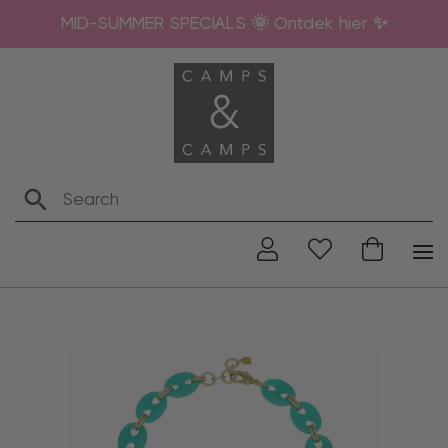
MID-SUMMER SPECIALS 🌞 Ontdek hier ✨