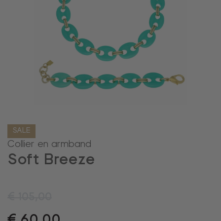
SALE
Collier en armband
Soft Breeze
€
105,00
€
60,00