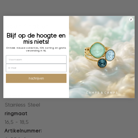
Specificaties
Blijf op de hoogte en
mis niets!
Kleur
Ontdek nieuwe collecties, 10% korting en gratis
verzending in NL
Zilver
Type ring
Ringen
Plating
inschrijven
Verzilverd
Metaal
Stainless Steel
ringmaat
16,5 - 18,5
Artikelnummer: