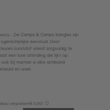
luxury… De Camps & Camps bangles zijn
in ogenschijnlijke eenvoud. Door
kleuren kunststof uiterst zorgvuldig te
at een luxe uitstraling die lijkt op
 ook bij marmer is elke armband
ekleurd en uniek.
deau verpakken(
€
0,00
)