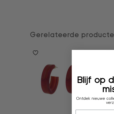
Gerelateerde product
Blijf op
mis
Ontdek nieuwe colle
verz