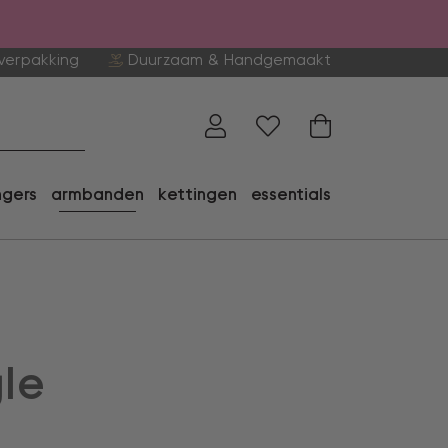
verpakking
Duurzaam & Handgemaakt
ngers
armbanden
kettingen
essentials
le