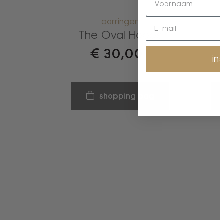
oorringen
The Oval Hoops
€
30,00
i
shopping bag