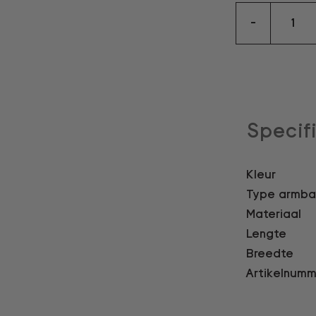
bangle
-
aantal
Specif
Kleur
Type armb
Materiaal
Lengte
Breedte
Artikelnumm