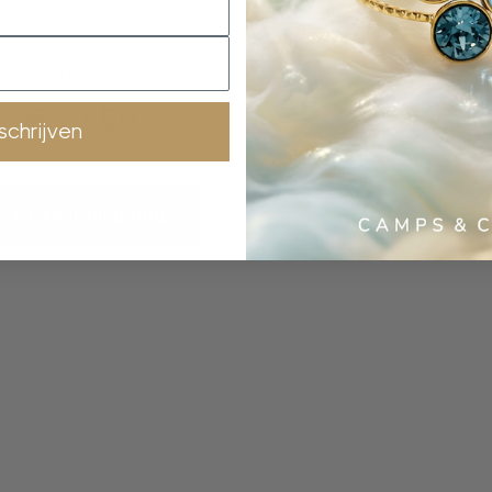
bangle
Bangle
€
22,50
nschrijven
shopping bag