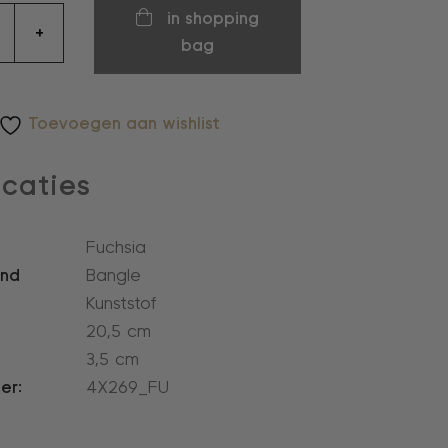
in shopping
+
bag
Toevoegen aan wishlist
icaties
Fuchsia
and
Bangle
Kunststof
20,5 cm
3,5 cm
er:
4X269_FU