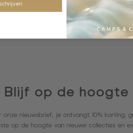
nschrijven
Blijf op de hoogte
or onze nieuwsbrief, je ontvangt 10% korting, 
rste op de hoogte van nieuwe collecties en ex