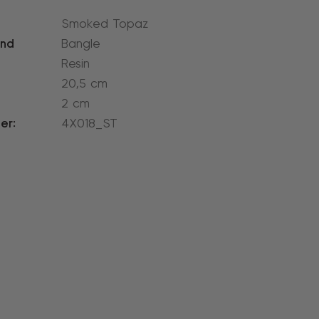
Smoked Topaz
and
Bangle
Resin
20,5 cm
2 cm
er:
4X018_ST