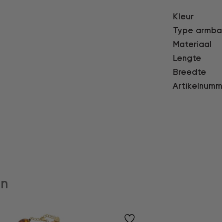
Kleur
Type armb
Materiaal
Lengte
Breedte
Artikelnumm
en