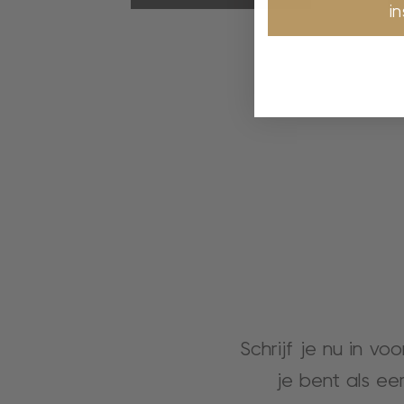
i
Schrijf je nu in vo
je bent als ee