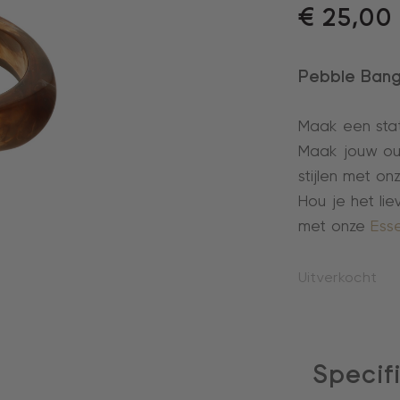
€
25,00
Pebble Bang
Maak een sta
Maak jouw out
stijlen met on
Hou je het li
met onze
Esse
Uitverkocht
Specif