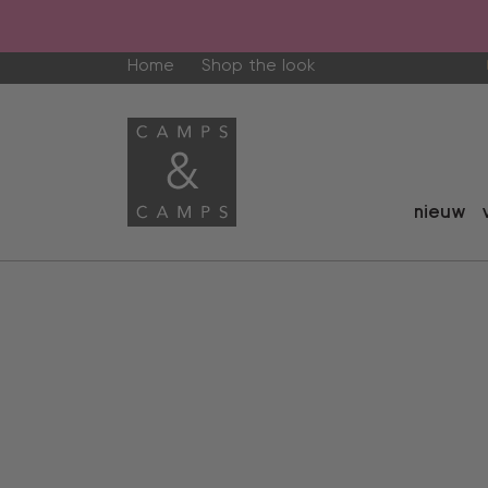
Home
Shop the look
nieuw