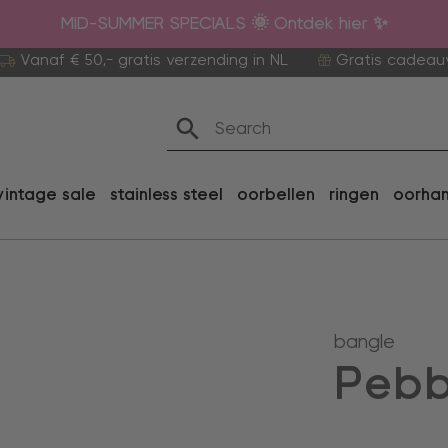
MID-SUMMER SPECIALS 🌞 Ontdek hier ✨
Vanaf € 50,- gratis verzending in NL
Gratis cadeau
vintage sale
stainless steel
oorbellen
ringen
oorha
bangle
Pebb