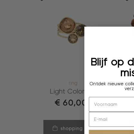
Blijf op
mis
ring
Ontdek nieuwe colle
verz
Light Colorado
€
60,00
shopping bag