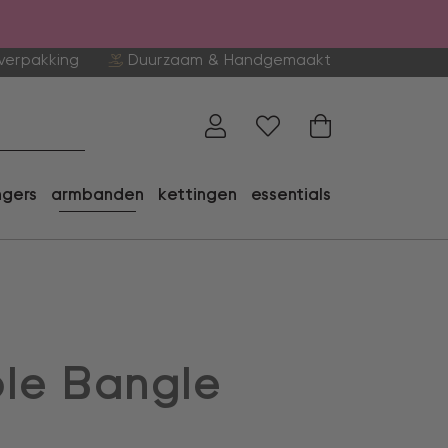
verpakking
Duurzaam & Handgemaakt
ngers
armbanden
kettingen
essentials
le Bangle