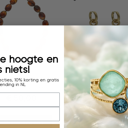
 de hoogte en
 niets!
ketting
oorhangers
cties, 10% korting en gratis
ending in NL
Golden Sunset
Oval Marble
€
50,00
€
45,00
shopping bag
shopping bag