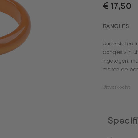
€
17,50
BANGLES
Understated 
bangles zijn u
ingetogen, m
maken de bang
Uitverkocht
Specif