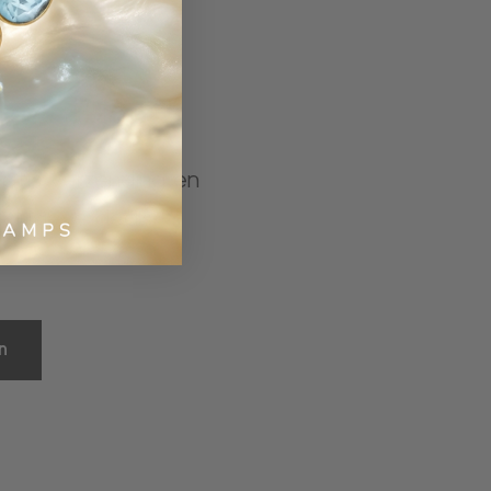
gratis verzending en
clusieve deals.
n