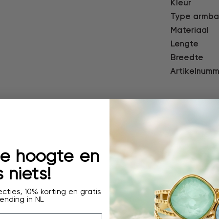
Kleur
Type armb
Materiaal
Lengte
Breedte
Artikelnumm
 de hoogte en
 niets!
cties, 10% korting en gratis
ending in NL