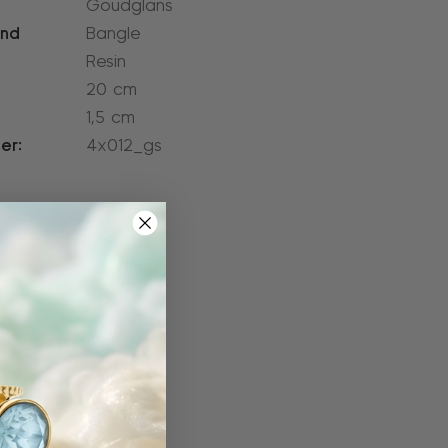
Goudglans
and
Bangle
Resin
20 cm
1,5 cm
er:
4x012_gs