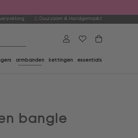
verpakking
Duurzaam & Handgemaakt
ngers
armbanden
kettingen
essentials
en bangle