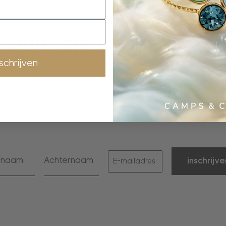
Blijf op de hoogte
nschrijven
or onze nieuwsbrief, je ontvangt 10% korting, 
rste op de hoogte van nieuwe collecties en ex
inschrijve