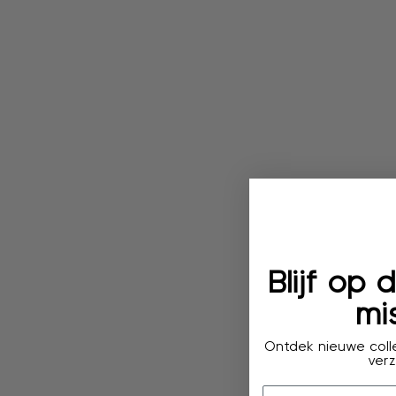
Blijf op
mis
Ontdek nieuwe colle
verz