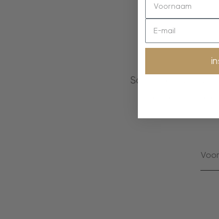
i
Schrijf je nu in vo
je bent als ee