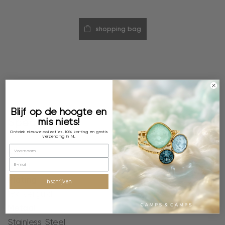
shopping bag
Blijf op de hoogte en
Specificaties
mis niets!
Ontdek nieuwe collecties, 10% korting en gratis
verzending in NL
Kleur
Goud
Plating
inschrijven
18k verguld
Metaal
Stainless Steel