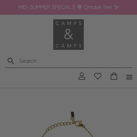
MID-SUMMER SPECIALS 🌞 Ontdek hier ✨