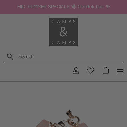
MID-SUMMER SPECIALS 🌞 Ontdek hier ✨