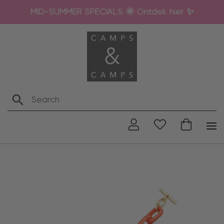
MID-SUMMER SPECIALS 🌞 Ontdek hier ✨