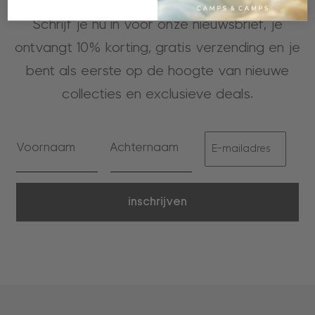
Schrijf je nu in voor onze nieuwsbrief, je
ontvangt 10% korting, gratis verzending en je
bent als eerste op de hoogte van nieuwe
collecties en exclusieve deals.
inschrijven