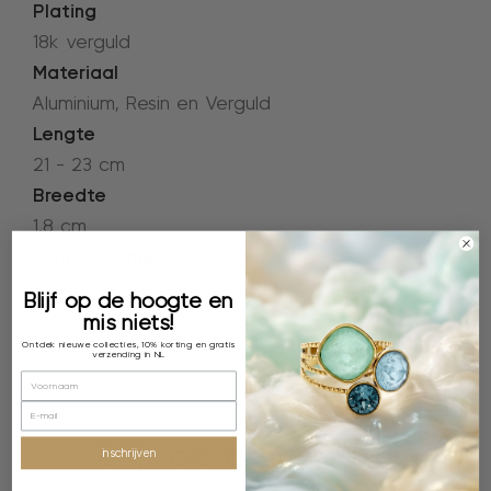
Plating
18k verguld
Materiaal
Aluminium, Resin en Verguld
Lengte
21 - 23 cm
Breedte
1,8 cm
Artikelnummer:
4L957_CO
Blijf op de hoogte en
mis niets!
Ontdek nieuwe collecties, 10% korting en gratis
verzending in NL
Blijf op de hoogte
inschrijven