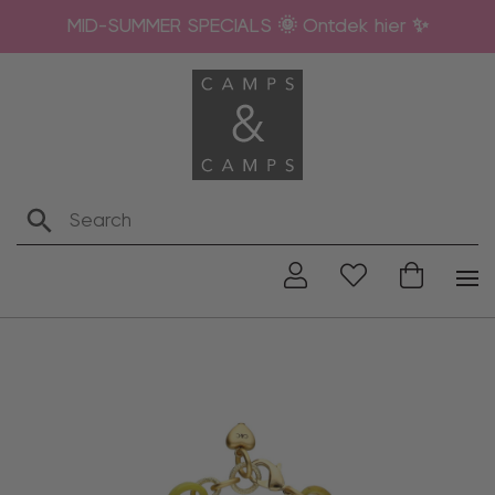
MID-SUMMER SPECIALS 🌞 Ontdek hier ✨