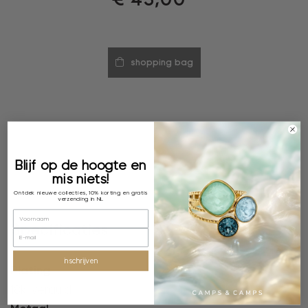
shopping bag
Blijf op de hoogte en
mis niets!
Ontdek nieuwe collecties, 10% korting en gratis
verzending in NL
Specificaties
inschrijven
Plating
18k verguld