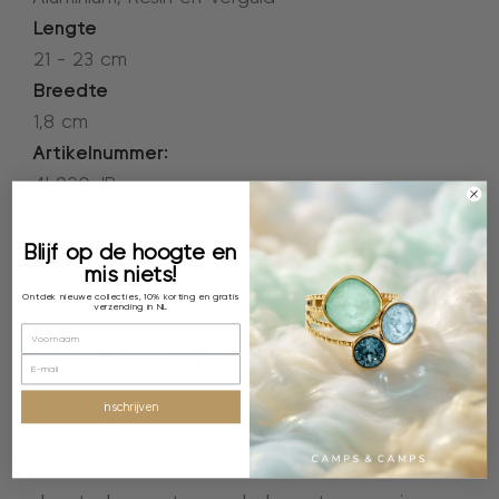
Lengte
21 - 23 cm
Breedte
1,8 cm
Artikelnummer:
4L920_IP
Blijf op de hoogte en
mis niets!
Ontdek nieuwe collecties, 10% korting en gratis
verzending in NL
Blijf op de hoogte
inschrijven
Schrijf je nu in voor onze nieuwsbrief, je
ontvangt 10% korting, gratis verzending en je