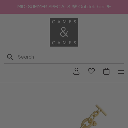
MID-SUMMER SPECIALS 🌞 Ontdek hier ✨