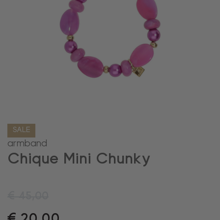
SALE
armband
Chique Mini Chunky
€
45,00
€
20,00