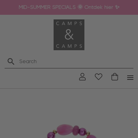
MID-SUMMER SPECIALS 🌞 Ontdek hier ✨