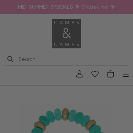
MID-SUMMER SPECIALS 🌞 Ontdek hier ✨