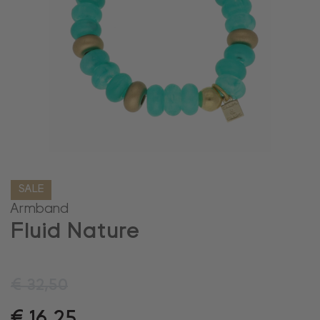
SALE
Armband
Fluid Nature
€
32,50
€
16,25