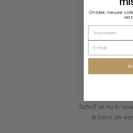
mis
Ontdek nieuwe colle
verz
i
Schrijf je nu in vo
je bent als ee