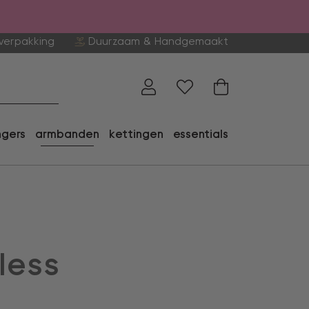
verpakking
Duurzaam & Handgemaakt
ngers
armbanden
kettingen
essentials
less