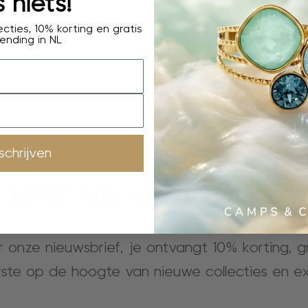
 niets!
cties, 10% korting en gratis
ending in NL
nschrijven
Blijf op de hoogte
or onze nieuwsbrief, je ontvangt 10% korting, 
rste op de hoogte van nieuwe collecties en ex