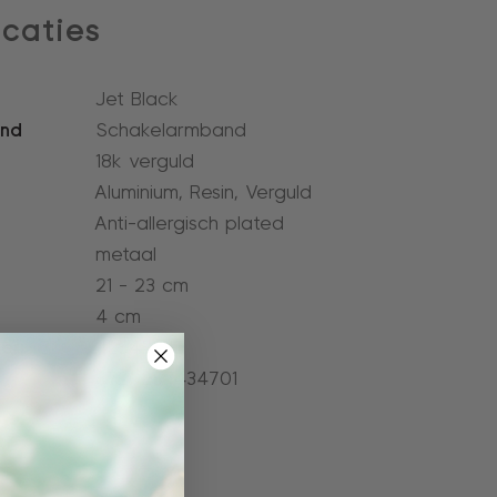
icaties
Jet Black
and
Schakelarmband
18k verguld
Aluminium, Resin, Verguld
Anti-allergisch plated
metaal
21 - 23 cm
4 cm
er:
4L545_JT
8720257434701