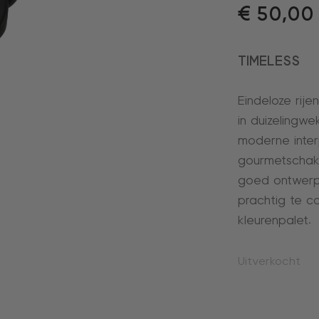
€
50,00
TIMELESS
Eindeloze rij
in duizelingw
moderne inter
gourmetschak
goed ontwerp t
prachtig te c
kleurenpalet.
Uitverkocht