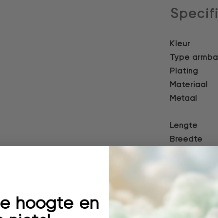
Specif
Kleur
Type armb
Plating
Materiaal
Metaal
Lengte
Breedte
Artikelnumm
EAN:
 de hoogte en