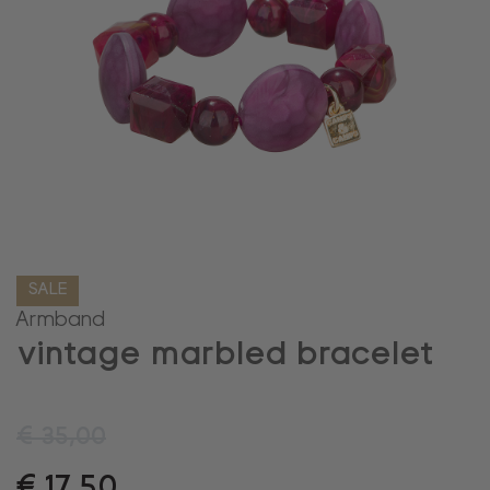
SALE
Armband
vintage marbled bracelet
€
35,00
€
17,50