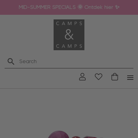
MID-SUMMER SPECIALS 🌞 Ontdek hier ✨