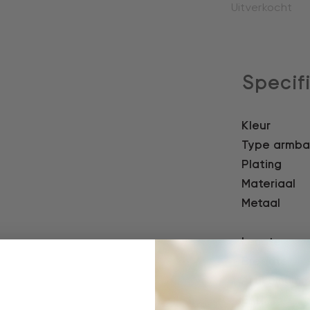
Uitverkocht
Specif
Kleur
Type armb
Plating
Materiaal
Metaal
Lengte
Breedte
Artikelnumm
EAN: