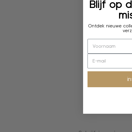
Blijf op
mis
Ontdek nieuwe colle
verz
i