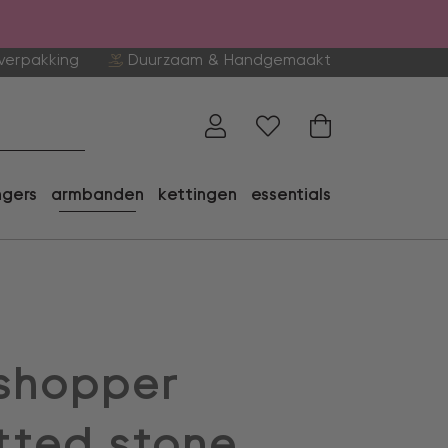
verpakking
Duurzaam & Handgemaakt
ngers
armbanden
kettingen
essentials
shopper
tted stone