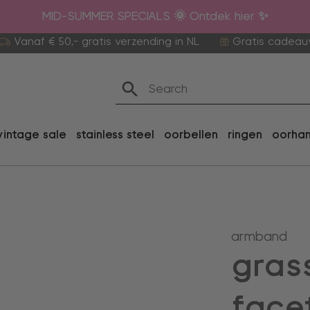
MID-SUMMER SPECIALS 🌞 Ontdek hier ✨
Vanaf € 50,- gratis verzending in NL
Gratis cadeau
vintage sale
stainless steel
oorbellen
ringen
oorha
armband
gras
face