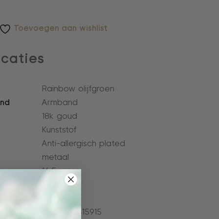
Toevoegen aan wishlist
icaties
Rainbow olijfgroen
and
Armband
18k goud
Kunststof
Anti-allergisch plated
metaal
16,5 cm
1,9 cm
er:
4l298_rol
8720257415915