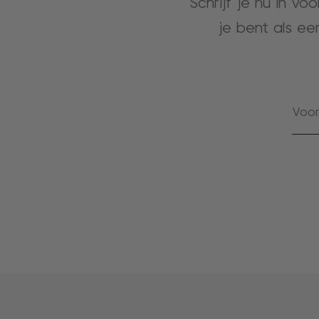
Schrijf je nu in vo
je bent als ee