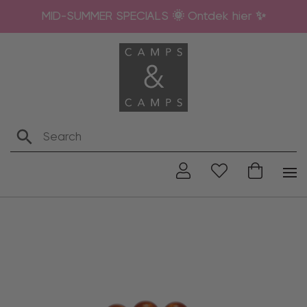
MID-SUMMER SPECIALS 🌞 Ontdek hier ✨