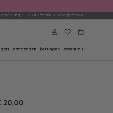
verpakking
Duurzaam & Handgemaakt
ngers
armbanden
kettingen
essentials
€
20,00