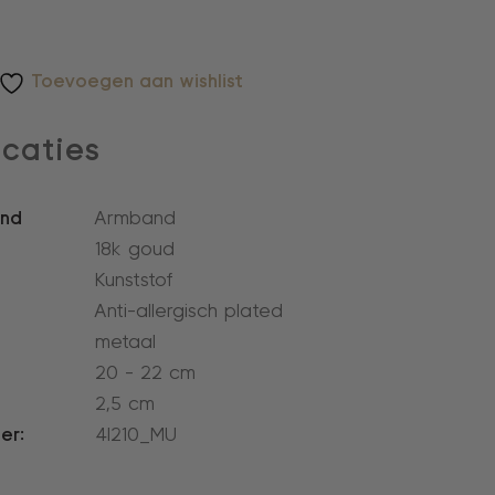
Toevoegen aan wishlist
icaties
and
Armband
18k goud
Kunststof
Anti-allergisch plated
metaal
20 - 22 cm
2,5 cm
er:
4l210_MU