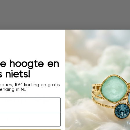
 de hoogte en
 niets!
cties, 10% korting en gratis
ending in NL
Blijf op de hoogte
or onze nieuwsbrief, je ontvangt 10% korting, 
rste op de hoogte van nieuwe collecties en ex