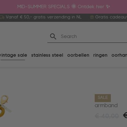
MID-SUMMER SPECIALS 🌞 Ontdek hier ✨
Vanaf € 50,- gratis verzending in NL
Gratis cadeau
vintage sale
stainless steel
oorbellen
ringen
oorha
SALE
armband
€
40,00