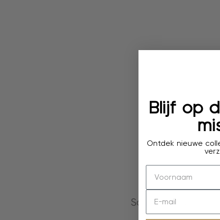
Blijf op
mis
Ontdek nieuwe colle
verz
Schrijf je nu in vo
je bent als ee