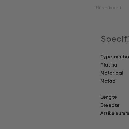
Uitverkocht
Specif
Type armb
Plating
Materiaal
Metaal
Lengte
Breedte
Artikelnumm