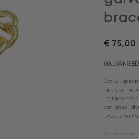
brac
€
75,00
GALVANISE
Dankzij speci
met een meta
lichtgewicht 
van goud, zilv
luxueus en he
Op voorraad