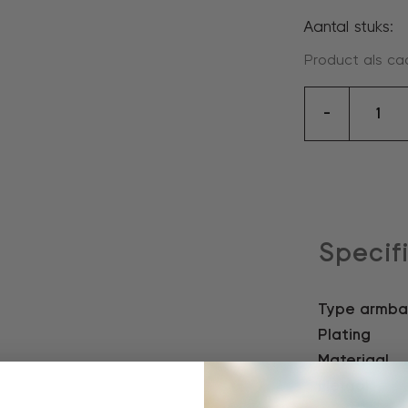
Aantal stuks:
Product als ca
armban
-
aantal
Specif
Type armb
Plating
Materiaal
Metaal