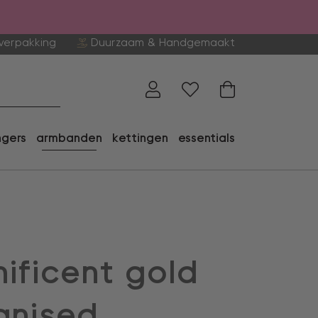
verpakking
Duurzaam & Handgemaakt
ngers
armbanden
kettingen
essentials
ificent gold
anised