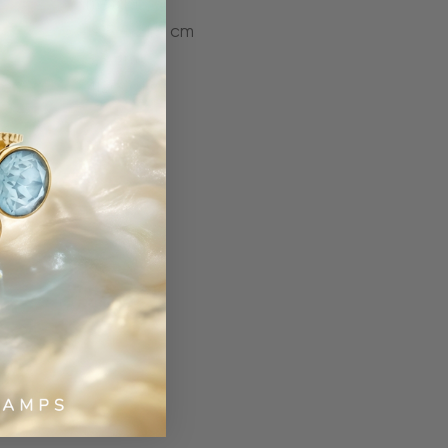
metaal
19,5 - 21,5 cm
3,3 cm
er:
4l200_l