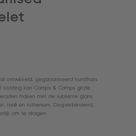
elet
D
aal ontwikkeld, gegalvaniseerd kunsthars
l coating kan Camps & Camps grote
sieraden maken met de sublieme glans
er, rosé en ruthenium. Oogverblindend,
erlijk om te dragen.