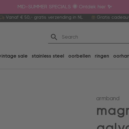
MID-SUMMER SPECIALS 🌞 Ontdek hier ✨
Vanaf € 50,- gratis verzending in NL
Gratis cadeau
vintage sale
stainless steel
oorbellen
ringen
oorha
armband
magn
galv