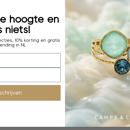
Lengte
 de hoogte en
Breedte
Artikelnumm
 niets!
cties, 10% korting en gratis
ending in NL
nschrijven