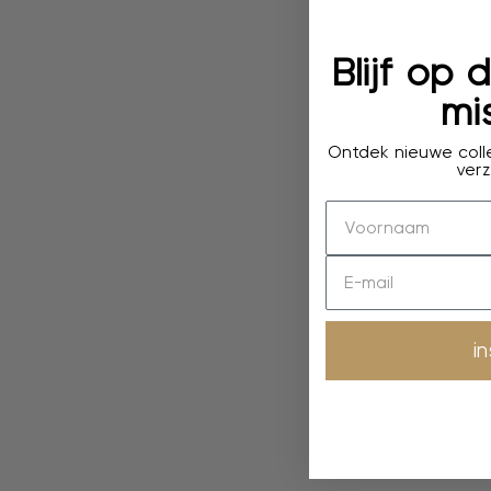
Blijf op
mis
Ontdek nieuwe colle
verz
i