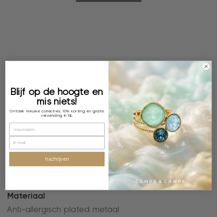
Specificaties
Blijf op de hoogte en
mis niets!
Ontdek nieuwe collecties, 10% korting en gratis
Kleur
verzending in NL
Light Rose
Type armband
Kralenarmband
inschrijven
Plating
18k verguld
Materiaal
Anti-allergisch plated metaal