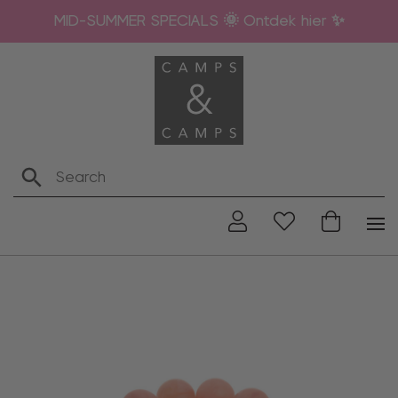
MID-SUMMER SPECIALS 🌞 Ontdek hier ✨