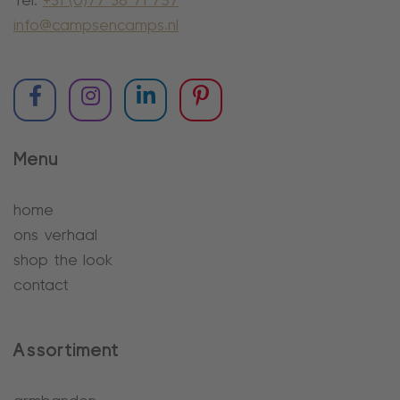
Tel:
+31 (0)77 38 71 757
info@campsencamps.nl
Menu
home
ons verhaal
shop the look
contact
Assortiment