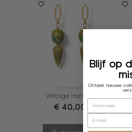
Blijf op
mis
Ontdek nieuwe colle
oorhangers
verz
Vintage Harmony
€
40,00