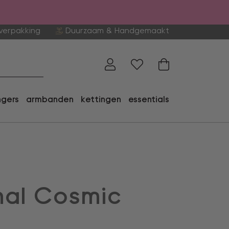
verpakking
Duurzaam & Handgemaakt
ngers
armbanden
kettingen
essentials
nal Cosmic