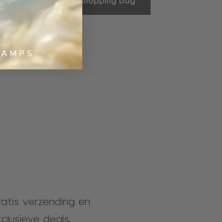
shopping bag
gratis verzending en
clusieve deals.