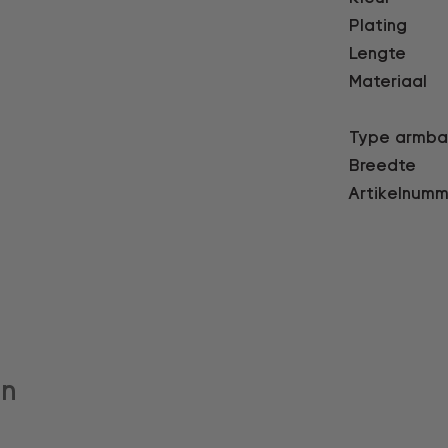
Plating
Lengte
Materiaal
Type armb
Breedte
Artikelnumm
en