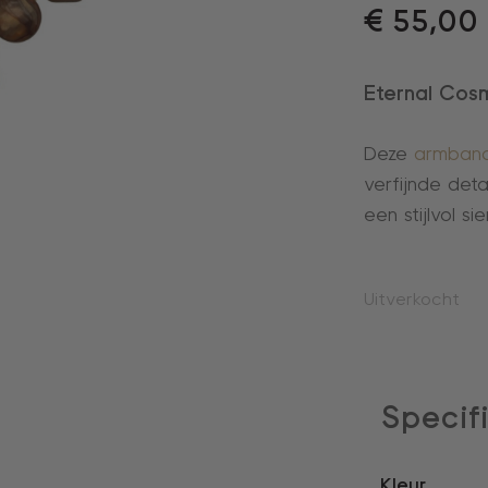
€
55,00
Eternal Cos
Deze
armban
verfijnde deta
een stijlvol s
Uitverkocht
Specif
Kleur