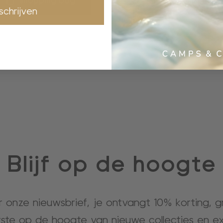
shopping bag
shopping bag
nschrijven
Blijf op de hoogte
or onze nieuwsbrief, je ontvangt 10% korting, 
rste op de hoogte van nieuwe collecties en ex