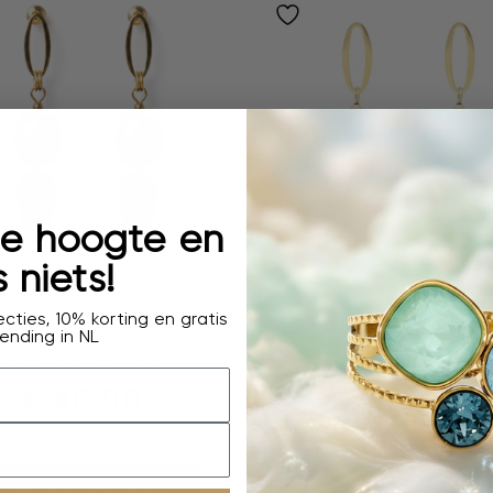
 de hoogte en
 niets!
cties, 10% korting en gratis
oorhangers
oorhangers
ending in NL
Vintage Harmony
Oval Harmony
€
40,00
€
35,00