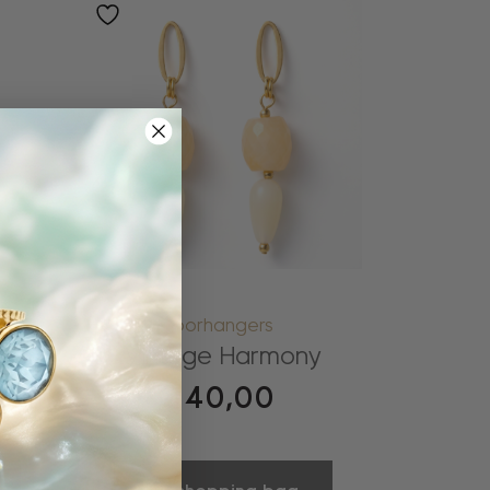
oorhangers
Vintage Harmony
€
40,00