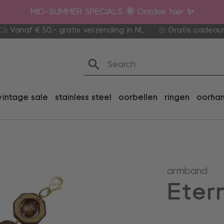
MID-SUMMER SPECIALS 🌞 Ontdek hier ✨
Vanaf € 50,- gratis verzending in NL
Gratis cadeau
vintage sale
stainless steel
oorbellen
ringen
oorha
armband
Eter