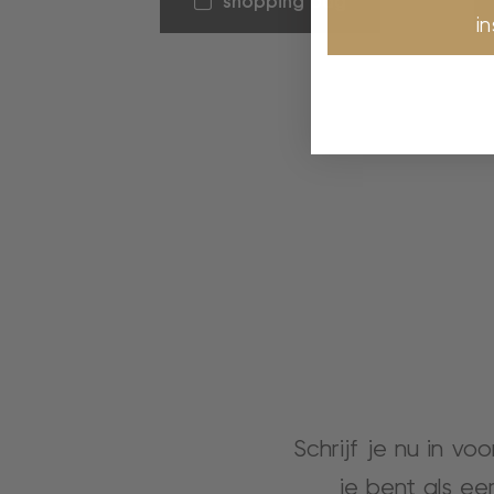
shopping bag
i
Schrijf je nu in vo
je bent als ee