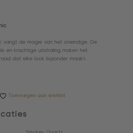
mic
d
vangt de magie van het oneindige. De
ils en krachtige uitstraling maken het
ieraad dat elke look bijzonder maakt.
Toevoegen aan wishlist
icaties
Smokey Quartz