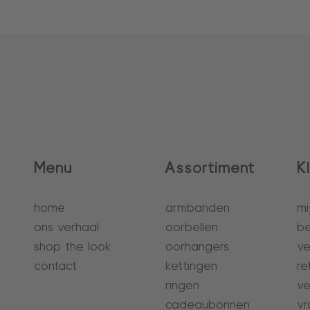
Menu
Assortiment
K
home
armbanden
mi
ons verhaal
oorbellen
be
shop the look
oorhangers
ve
contact
kettingen
re
ringen
ve
cadeaubonnen
vr