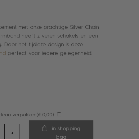
ement met onze prachtige Silver Chain
armband heeft zilveren schakels en een
ng. Door het tijdloze design is deze
nd
perfect voor iedere gelegenheid!
deau verpakken(
€
0,00
)
d
in shopping
+
bag