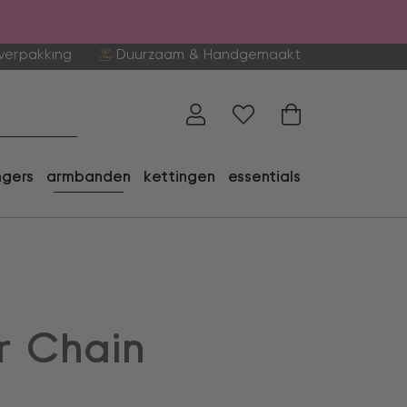
verpakking
Duurzaam & Handgemaakt
ngers
armbanden
kettingen
essentials
er Chain