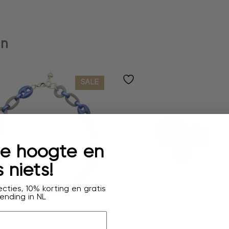
en
SALE
 de hoogte en
 niets!
cties, 10% korting en gratis
ending in NL
collier
ring