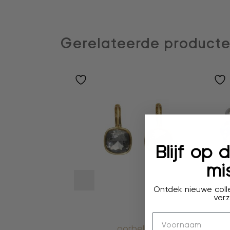
Gerelateerde product
Blijf op
mis
Ontdek nieuwe colle
verz
oorbellen