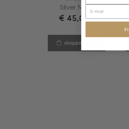
Silver Night
M
€
45,00
i
shopping bag