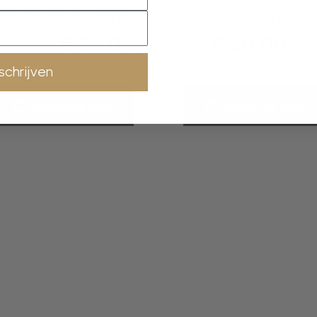
ulti Chain Necklace
Silver Night
€
30,00
€
60,00
€
60,00
nschrijven
shopping bag
shopping bag