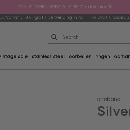
MID-SUMMER SPECIALS 🌞 Ontdek hier ✨
Vanaf € 50,- gratis verzending in NL
Gratis cadeau
vintage sale
stainless steel
oorbellen
ringen
oorha
armband
Silv