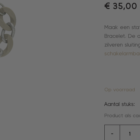
€
35,00
Maak een stat
Bracelet. De 
zilveren sluiti
schakelarmba
Op voorraad
Aantal stuks:
Product als ca
armban
-
aantal