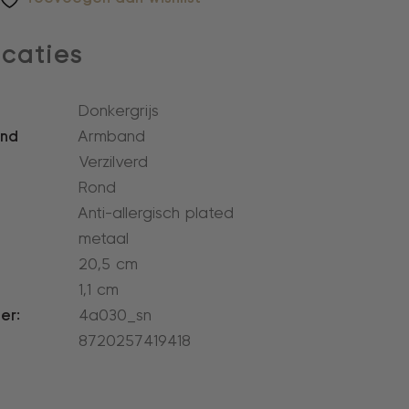
icaties
Donkergrijs
and
Armband
Verzilverd
Rond
Anti-allergisch plated
metaal
20,5 cm
1,1 cm
er:
4a030_sn
8720257419418