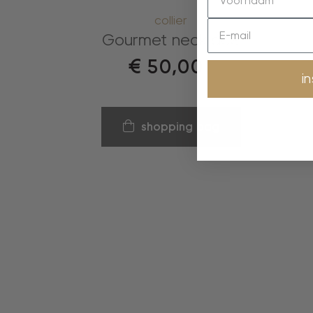
collier
Gourmet necklace
€
50,00
i
shopping bag