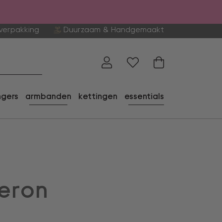
verpakking
Duurzaam & Handgemaakt
ngers
armbanden
kettingen
essentials
eron