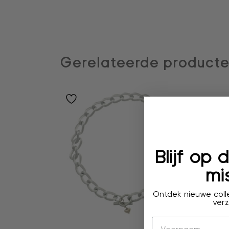
Gerelateerde product
Blijf op
mis
Ontdek nieuwe colle
verz