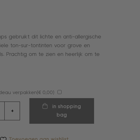
 gebruikt dit lichte en anti-allergische
iele ton-sur-tontinten voor grove en
ls. Prachtig om te zien en heerlijk om te
deau verpakken(
€
0,00
)
d
in shopping
+
bag
Toevoegen aan wishlist