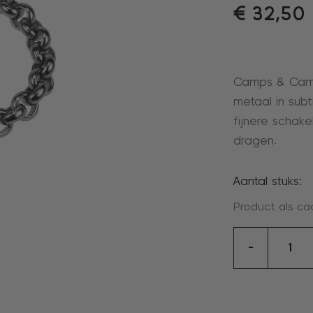
€
32,50
Camps & Camps
metaal in subt
fijnere schake
dragen.
Aantal stuks:
Product als ca
Armban
-
aantal