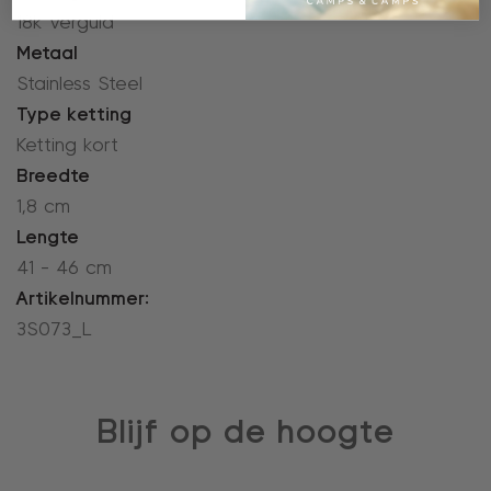
18k verguld
Metaal
Stainless Steel
Type ketting
Ketting kort
Breedte
1,8 cm
Lengte
41 - 46 cm
Artikelnummer:
3S073_L
Blijf op de hoogte