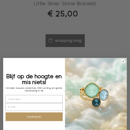
Little Silver Stone Bracelet
€
25,00
shopping bag
Blijf op de hoogte en
mis niets!
Ontdek nieuwe collecties, 10% korting en gratis
verzending in NL
Specificaties
Kleur
inschrijven
Goud
Plating