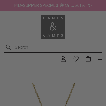
MID-SUMMER SPECIALS 🌞 Ontdek hier ✨