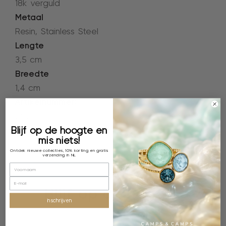
18k verguld
Metaal
Resin, Stainless Steel
Lengte
3,5 cm
Breedte
1,4 cm
Artikelnummer:
2S203_ST
Blijf op de hoogte en
mis niets!
Ontdek nieuwe collecties, 10% korting en gratis
verzending in NL
Blijf op de hoogte
inschrijven