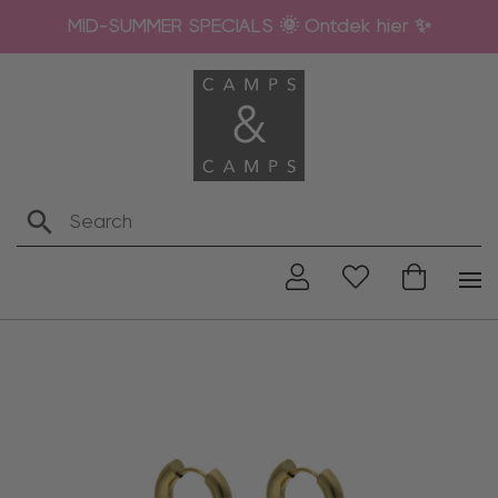
MID-SUMMER SPECIALS 🌞 Ontdek hier ✨