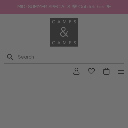
MID-SUMMER SPECIALS 🌞 Ontdek hier ✨