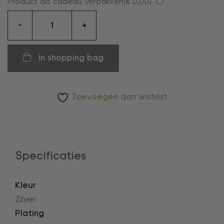
Product als cadeau verpakken(
€
0,00
)
oorringen
-
+
aantal
in shopping bag
Toevoegen aan wishlist
Specificaties
Kleur
Zilver
Plating