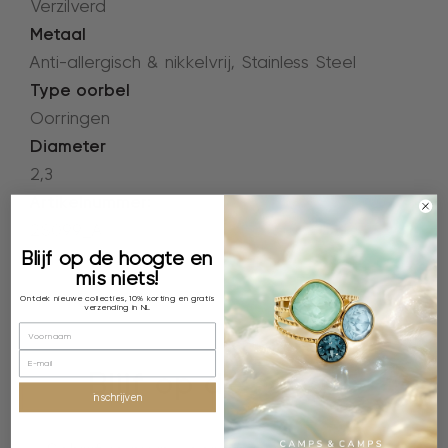
Verzilverd
Metaal
Anti-allergisch & nikkelvrij, Stainless Steel
Type oorbel
Oorringen
Diameter
2,3
Artikelnummer:
2S099_A
Blijf op de hoogte en
mis niets!
Ontdek nieuwe collecties, 10% korting en gratis
verzending in NL
Blijf op de hoogte
inschrijven