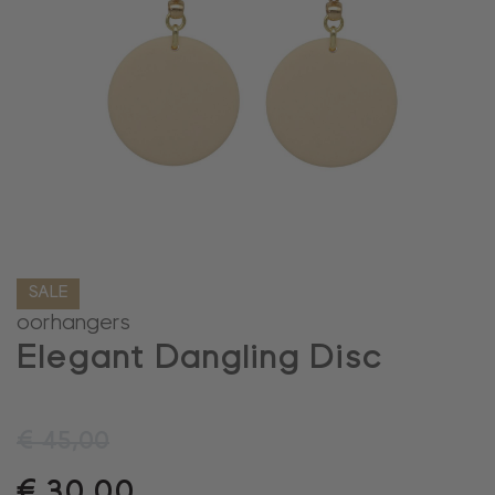
SALE
oorhangers
Elegant Dangling Disc
€
45,00
€
30,00