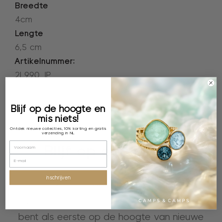
Breedte
4cm
Lengte
6,5 cm
Artikelnummer:
2L990_IP
Blijf op de hoogte en
mis niets!
Ontdek nieuwe collecties, 10% korting en gratis
verzending in NL
Blijf op de hoogte
inschrijven
Schrijf je nu in voor onze nieuwsbrief, je
ontvangt 10% korting, gratis verzending en je
bent als eerste op de hoogte van nieuwe