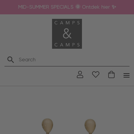
MID-SUMMER SPECIALS 🌞 Ontdek hier ✨