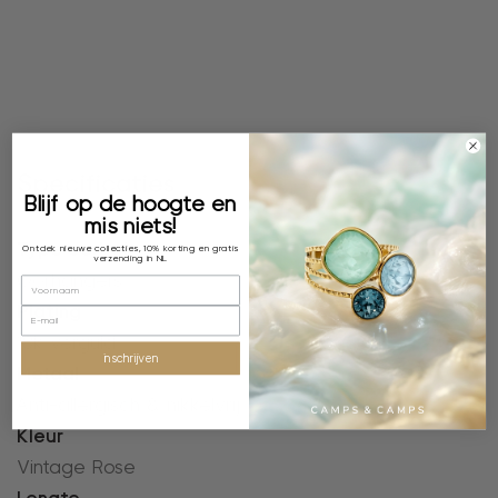
Specificaties
Blijf op de hoogte en
mis niets!
Type oorbel
Ontdek nieuwe collecties, 10% korting en gratis
verzending in NL
Oorhangers
Plating
18k verguld
inschrijven
Metaal
Anti-allergisch & nikkelvrij
Kleur
Vintage Rose