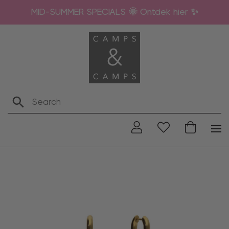
MID-SUMMER SPECIALS 🌞 Ontdek hier ✨