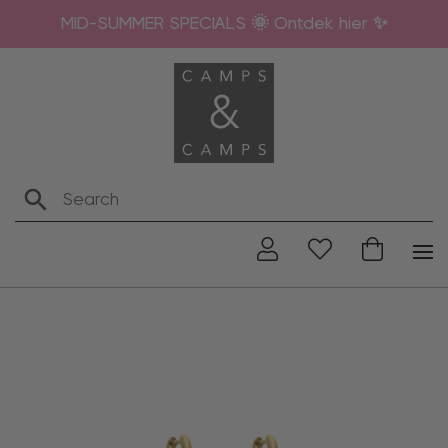
MID-SUMMER SPECIALS 🌞 Ontdek hier ✨