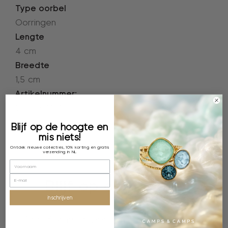
Type oorbel
Oorringen
Lengte
4 cm
Breedte
1,5 cm
Artikelnummer:
2L900_MD1
Blijf op de hoogte en
mis niets!
Ontdek nieuwe collecties, 10% korting en gratis
verzending in NL
Blijf op de hoogte
inschrijven
Schrijf je nu in voor onze nieuwsbrief, je