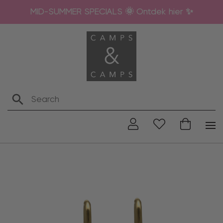
MID-SUMMER SPECIALS 🌞 Ontdek hier ✨