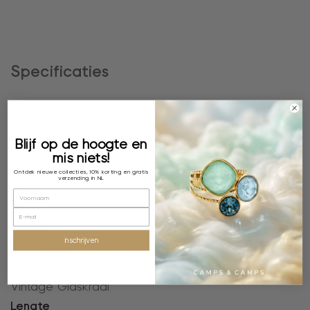
Specificaties
Kleur
Crystal
Blijf op de hoogte en
plating
mis niets!
18k Verguld
Ontdek nieuwe collecties, 10% korting en gratis
verzending in NL
vorm
Vierkant
Metaal
inschrijven
Anti-allergisch & nikkelvrij, Stainless Steel
steen
Vintage Glaskraal
Lengte