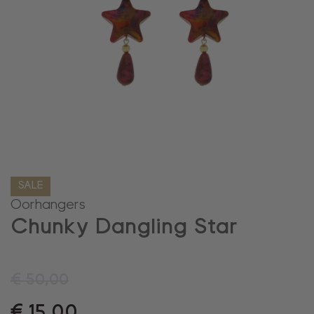
SALE
Oorhangers
Chunky Dangling Star
€
50,00
€
15,00