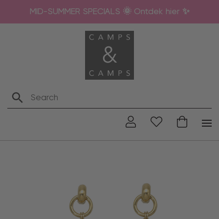
MID-SUMMER SPECIALS 🌞 Ontdek hier ✨